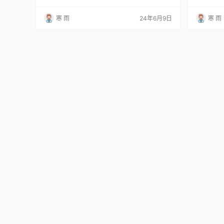
死链接检测工具，能够全面彻底地检测出图片、
作。但这
框架、插件等元素中的链接，并提供多样化的报
不实际。 
寒 雨
24年6月9日
寒 雨
告形式。 Deep Link Checker：专注于深层链接
帮助你快
检测的工具，帮助您发现隐藏在网站内部的死链
告。 示例工具：
接。 Screaming Frog SEO Spider：功能强…
lidator.w