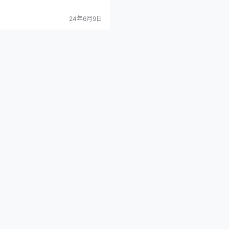
种方法对于大型网站来说可能很耗时且
2. 使用在线工具 优点：这些工具可以
24年6月9日
速发现网站中的死链，并提供相应的报
 W3C Link Checker: https://va
3.org/checklink Broken …