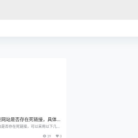
查网站是否存在死链接，具体有
具呢？
站是否存在死链接，可以采用以下几种
. 手动检查 这是最基本的方法，通过逐
39
0
站的页面，检查每个链接是否正常工