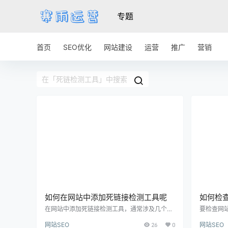
专题
首页
SEO优化
网站建设
运营
推广
营销
如何在网站中添加死链接检测工具呢
如何检
哪些工
在网站中添加死链接检测工具，通常涉及几个步
要检查网
骤。以下是详细的设置步骤： 1. 选择合适的死链
方法： 1
网站SEO
26
0
网站SEO
接检测工具 Xenu Link Sleuth：一款备受好评的
个访问网