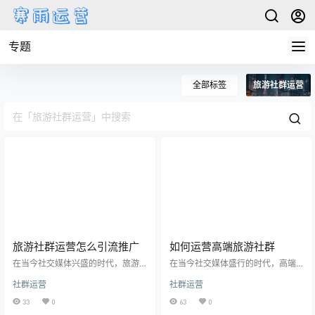
专题
全部标签
旅游社群运营
旅游社群运营怎么引流推广
如何运营高端旅游社群
在当今社交媒体兴盛的时代，旅游
在当今社交媒体盛行的时代，高端
社群运营成为了许多旅行爱好者和
旅游社群成为了吸引人们关注的热
社群运营
社群运营
旅行机构的关注焦点。通过建立一
门话题之一。如何运营一个成功的
个活跃的旅游社交群体，不仅可以
高端旅游社群，吸引更多有品味的
33
0
63
0
为旅行者提供各种有用的信息和资
旅行爱好者，成为了许多旅行社和