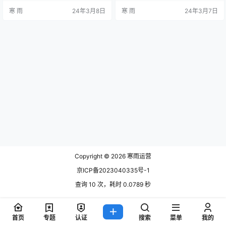
源，还可以为旅行机构提供一个推
旅游机构所关心的问题。本文将探
寒 雨
24年3月8日
寒 雨
24年3月7日
广产品和服务的平台。然而，要想
讨如何运营高端旅游社群，通过精
让旅游社群运营取得成功，就需要
心策划和有效管理，提升社群的品
进行有效的引流推广工作。 制定目
牌影响力和用户参与度。 明确社群
标和策略 明确运营目标 在进行旅游
定位 1.1 确定目标人群 在运营高端旅
社群运营引流推广之前，首先需要
游社群之前，首先需要明确社群的
明确运营的目标。是为了提高品牌
定位和目标人群。高端旅游社群的
知名度，还是为了增加用户互动，
目标人群通常是有一定经济实力…
亦或…
Copyright © 2026
寒雨运营
京ICP备2023040335号-1
查询 10 次，耗时 0.0789 秒
首页
专题
认证
搜索
菜单
我的