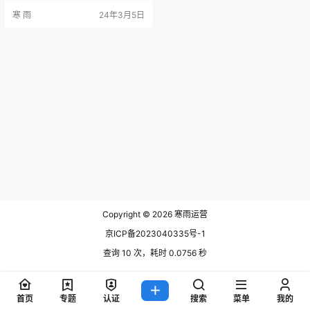
能家居产品，成为了各家智能家居
寒 雨
24年3月5日
企业亟待解决的问题。下面将围绕
智能家居C端运营展开探讨。 一、
用户调研与需求分析 1.1 用户画像细
分 在进行智能家居C端运营之前，
需要对用户进行深度调研，了解用
户的喜好、购买习惯、使用场景等
信息，细分用户画像。根据用户…
Copyright © 2026
寒雨运营
京ICP备2023040335号-1
查询 10 次，耗时 0.0756 秒
首页
专题
认证
搜索
菜单
我的