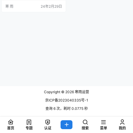
和受众群体。那么，如何在抖音上
寒 雨
24年2月29日
进行水产品运营呢？接下来，我们
将详细探讨水产品抖音运营的策略
和方法。 1. 制定水产品抖音运营策
略 1.1 定位目标受众 在进行水产品抖
音运营之前，首先要明确目标受众
是谁。针对不同的水产品，目标受
众可能有所不同，比如…
Copyright © 2026
寒雨运营
京ICP备2023040335号-1
查询 6 次，耗时 0.0775 秒
首页
专题
认证
搜索
菜单
我的