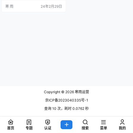
和销售额，成为了许多日化品牌和
寒 雨
24年2月29日
经销商关注的焦点。下面将从市场
分析、产品定位和营销策略等方面
对日化产品的运营进行探讨。 市场
分析：把握消费趋势 1.1 消费升级趋
势 随着人们生活水平的提高，消费
升级已成为当前日化产品市场的一
个明显趋势。消费者开始更加注…
Copyright © 2026
寒雨运营
京ICP备2023040335号-1
查询 10 次，耗时 0.0762 秒
首页
专题
认证
搜索
菜单
我的