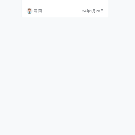
地进行农产品运营，是每一个农业企业都需要思
考的问题。而4P运营策略作为传统的市场营销策
寒 雨
24年2月28日
略之一，也被广泛应用于农产品运营当中。 1. 什
么是农产品运营的4P策略 1.1 产品（Product）
产品是农产品运营中最核心的要素之一，它直接
关系到消费者的需求和企业的竞争力。在产品…