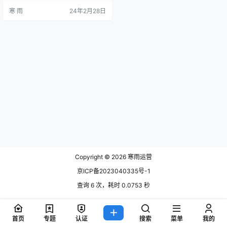
争对手、资源分配等因素进行分析
寒 雨
24年2月28日
和研究，以达到优化产品组合、提
升服务质量的目的。下面将介绍一
些旅游产品矩阵运营方案的具体内
容。 市场分析与定位 在进行旅游产
品矩阵运营之前，首先需要进行市
场分析和产品定位，了解目标客户
群体的需求和偏好，明确产品的竞
争优势…
Copyright © 2026
寒雨运营
京ICP备2023040335号-1
查询 6 次，耗时 0.0753 秒
首页
专题
认证
搜索
菜单
我的