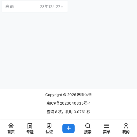
（应用商店优化）是指通过一系列
寒 雨
23年12月27日
的技术手段和市场推广手段，将应
用在应用商店中获得更多的曝光和
用户下载的过程。而ASO投放优化
则是在ASO的基础上，通过有针对
性的投放策略，进一步提升应用的
曝光度和下载量，使其在应用商店
中排名靠前，并吸引更多的用户…
Copyright © 2026
寒雨运营
京ICP备2023040335号-1
查询 8 次，耗时 0.0761 秒
首页
专题
认证
搜索
菜单
我的