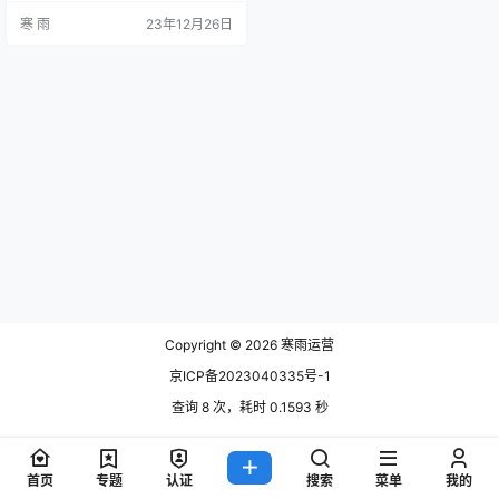
O中，副标题是一个非常重要的元
寒 雨
23年12月26日
素，它能够为应用提供更多的关键
词优化机会，吸引潜在用户的注意
力。下面将从多个方面介绍如何优
化ASO的副标题。 1. 关键词优化 副
标题是应用商店搜索中重要的优化
元素之一，它可以让你在不同搜索…
Copyright © 2026
寒雨运营
京ICP备2023040335号-1
查询 8 次，耗时 0.1593 秒
首页
专题
认证
搜索
菜单
我的