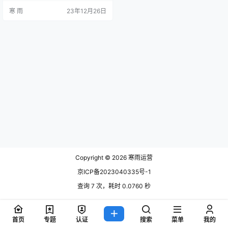
中脱颖而出，并获得更多的用户和
寒 雨
23年12月26日
收入。 一、优化应用的名称和关键
词 为了在应用商店中排名靠前，一
个关键的策略就是优化你的应用名
称和关键词。好的应用名称应该能
够准确地描述你的应用，并且有吸
引力。同时，关键词的选择要尽可
能地与你的应用内容相关，这样有…
Copyright © 2026
寒雨运营
京ICP备2023040335号-1
查询 7 次，耗时 0.0760 秒
首页
专题
认证
搜索
菜单
我的