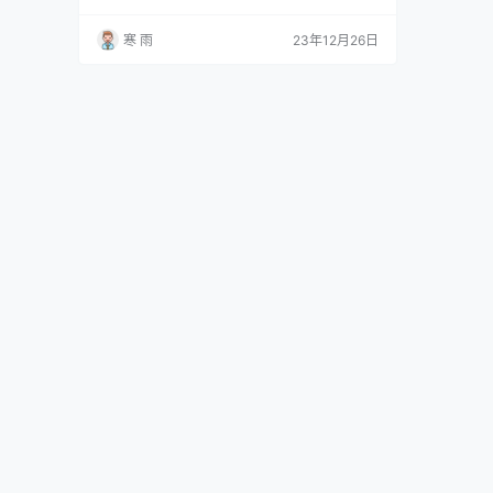
用的搜索排名和用户下载量的一种技术手段。AS
O的目标是通过提高应用的曝光度和可见性，吸
寒 雨
23年12月26日
引更多的目标用户，并让他们下载和使用应用。
关键字优化 关键字优化是ASO中的重要一环。优
秀的关键字能够增加应用在搜索排名中的可见
性，提高下载转化率。在进行关…