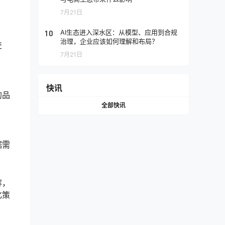
7月21日
10
AI生态进入深水区：从模型、应用到合规
治理，企业应该如何理解和布局？
交
7月21日
快讯
的品
全部快讯
据需
容，
化策