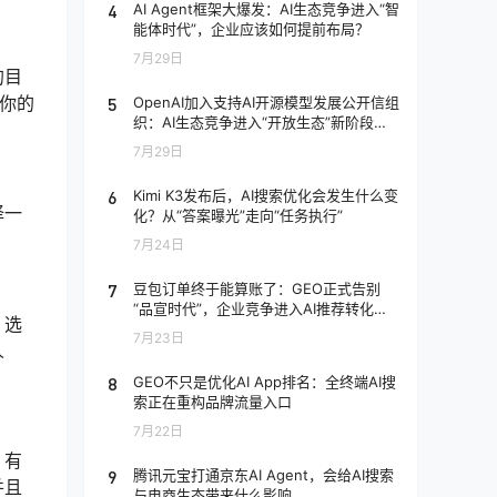
4
AI Agent框架大爆发：AI生态竞争进入“智
能体时代”，企业应该如何提前布局？
7月29日
的目
你的
5
OpenAI加入支持AI开源模型发展公开信组
织：AI生态竞争进入“开放生态”新阶段，
企业应该如何应对？
7月29日
6
Kimi K3发布后，AI搜索优化会发生什么变
择一
化？从“答案曝光”走向“任务执行”
7月24日
7
豆包订单终于能算账了：GEO正式告别
“品宣时代”，企业竞争进入AI推荐转化阶
。选
段
7月23日
人
8
GEO不只是优化AI App排名：全终端AI搜
索正在重构品牌流量入口
7月22日
、有
9
腾讯元宝打通京东AI Agent，会给AI搜索
并且
与电商生态带来什么影响