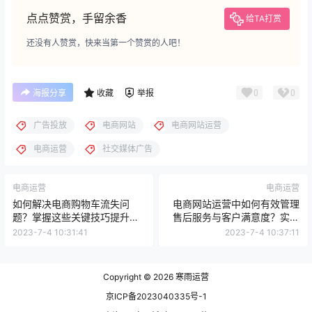
点点赞赏，手留余香
给TA打赏
还没有人赞赏，快来当第一个赞赏的人吧！
0
0
海报分享
收藏
举报
广告投放
电商网站
电商网站运营
电商运营
社交媒体广告
电商运营
电商运营
如何解决电商购物车流失问
电商网站运营中如何有效管理
题？掌握这些关键技巧提升转
售后服务与客户满意度？实用
化率！
技巧全解析！
2023-7-4 10:31:41
2023-7-4 10:37:11
Copyright © 2026
寒雨运营
京ICP备2023040335号-1