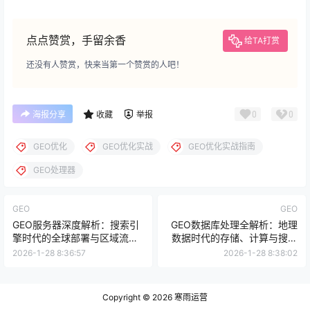
点点赞赏，手留余香
给TA打赏
还没有人赞赏，快来当第一个赞赏的人吧！
0
0
海报分享
收藏
举报
GEO优化
GEO优化实战
GEO优化实战指南
GEO处理器
GEO
GEO
GEO服务器深度解析：搜索引
GEO数据库处理全解析：地理
擎时代的全球部署与区域流量
数据时代的存储、计算与搜索
基础设施
价值体系
2026-1-28 8:36:57
2026-1-28 8:38:02
Copyright © 2026
寒雨运营