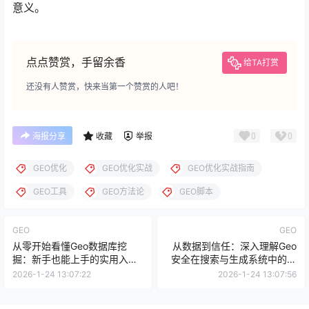
意义。
点点赞赏，手留余香
给TA打赏
还没有人赞赏，快来当第一个赞赏的人吧！
0
0
海报分享
收藏
举报
GEO优化
GEO优化实战
GEO优化实战指南
GEO工具
GEO方法论
GEO脚本
GEO
GEO
从零开始看懂Geo数据库挖
从数据到信任：深入理解Geo
掘：新手也能上手的实用入门
安全在搜索与生成系统中的关
指南
键作用
2026-1-24 13:07:22
2026-1-24 13:07:56