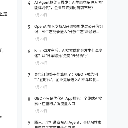
4
AI Agent框架大爆发：AI生态竞争进入“智
能体时代”，企业应该如何提前布局？
正是
7月29日
5
OpenAI加入支持AI开源模型发展公开信组
织：AI生态竞争进入“开放生态”新阶段，
企业应该如何应对？
7月29日
解，
6
Kimi K3发布后，AI搜索优化会发生什么变
化？从“答案曝光”走向“任务执行”
7月24日
7
豆包订单终于能算账了：GEO正式告别
“品宣时代”，企业竞争进入AI推荐转化阶
段
7月23日
8
GEO不只是优化AI App排名：全终端AI搜
索正在重构品牌流量入口
7月22日
它。
9
腾讯元宝打通京东AI Agent，会给AI搜索
与电商生态带来什么影响