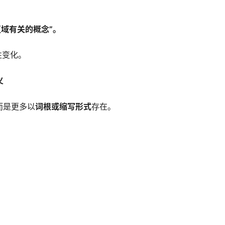
区域有关的概念”。
性变化。
义
而是更多以
词根或缩写形式
存在。