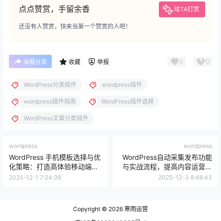
点点赞赏，手留余香
给TA打赏
还没有人赞赏，快来当第一个赞赏的人吧！
0
0
海报分享
收藏
举报
WordPress分类插件
wordpress插件
wordpress插件指南
WordPress插件选择
WordPress文章分类插件
wordpress
wordpress
WordPress 手机模板选择与优
WordPress自动采集发布功能
化策略：打造高体验移动端网
与实战流程，提高内容运营效
站的完整实战指南
率的完整指南
2025-12-1 7:24:36
2025-12-3 8:46:43
Copyright © 2026
寒雨运营