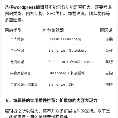
选择
wordpress编辑器
不能只看功能是否强大，还要考虑
网站类型、内容结构、SEO优化、加载速度、团队协作等
多重因素。
网站类型
推荐编辑器
原因说明
个人博客
Classic / Gutenberg
轻量级
企业官网
Elementor / Gutenberg
高可视
电商商城
Elementor + WooCommerce
集成强
内容聚合平台
Gutenberg + 扩展插件
支持结
自定义设计需求高
Elementor / Divi
拖拽布
五、编辑器的实用插件推荐：扩展你的内容表现力
编辑器之所以强大，离不开众多扩展插件的支持。以下是
一些常见且实用的编辑器增强插件：