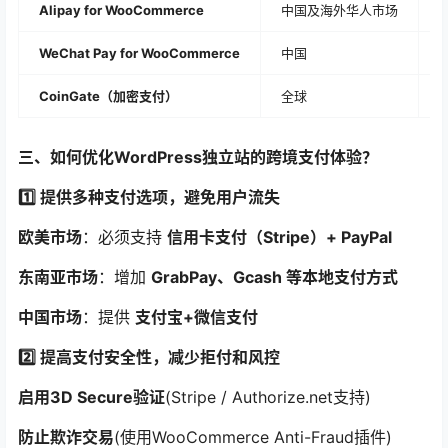
Alipay for WooCommerce
中国及海外华人市场
约
WeChat Pay for WooCommerce
中国
约
CoinGate（加密支付）
全球
1
三、如何优化WordPress独立站的跨境支付体验？
1️⃣ 提供多种支付选项，避免用户流失
欧美市场
：必须支持
信用卡支付（Stripe）+ PayPal
东南亚市场
：增加
GrabPay、Gcash 等本地支付方式
中国市场
：提供
支付宝+微信支付
2️⃣ 提高支付安全性，减少拒付和风控
启用3D Secure验证
(Stripe / Authorize.net支持)
防止欺诈交易
(使用WooCommerce Anti-Fraud插件)