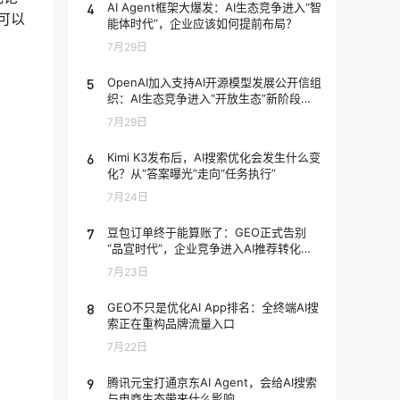
4
AI Agent框架大爆发：AI生态竞争进入“智
可以
能体时代”，企业应该如何提前布局？
7月29日
5
OpenAI加入支持AI开源模型发展公开信组
织：AI生态竞争进入“开放生态”新阶段，
企业应该如何应对？
7月29日
6
Kimi K3发布后，AI搜索优化会发生什么变
化？从“答案曝光”走向“任务执行”
7月24日
7
豆包订单终于能算账了：GEO正式告别
“品宣时代”，企业竞争进入AI推荐转化阶
段
7月23日
8
GEO不只是优化AI App排名：全终端AI搜
索正在重构品牌流量入口
7月22日
9
腾讯元宝打通京东AI Agent，会给AI搜索
与电商生态带来什么影响