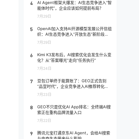
4
AI Agent框架大爆发：AI生态竞争进入“智
能体时代”，企业应该如何提前布局？
7月29日
5
OpenAI加入支持AI开源模型发展公开信组
：
织：AI生态竞争进入“开放生态”新阶段，
企业应该如何应对？
7月29日
6
Kimi K3发布后，AI搜索优化会发生什么变
化？从“答案曝光”走向“任务执行”
7月24日
7
豆包订单终于能算账了：GEO正式告别
“品宣时代”，企业竞争进入AI推荐转化阶
段
7月23日
8
GEO不只是优化AI App排名：全终端AI搜
索正在重构品牌流量入口
7月22日
9
腾讯元宝打通京东AI Agent，会给AI搜索
与电商生态带来什么影响