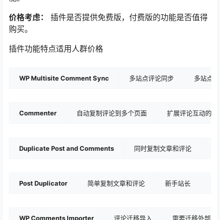
价格考虑：
插件是否提供免费版，付费版的功能是否值得
购买。
插件
功能特点
适用人群
价格
WP Multisite Comment Sync
多站点评论同步
多站点用
Commenter
自动复制评论到多个页面
扩展评论互动的站
Duplicate Post and Comments
同时复制文章和评论
需
Post Duplicator
简单复制文章和评论
新手站长
免
WP Comments Importer
评论迁移导入
需要迁移外部评