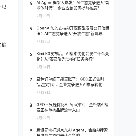
4
AI Agent框架大爆发：AI生态竞争进入“智
升电
能体时代”，企业应该如何提前布局？
7月29日
5
OpenAI加入支持AI开源模型发展公开信组
织：AI生态竞争进入“开放生态”新阶段，
企业应该如何应对？
7月29日
的编
6
Kimi K3发布后，AI搜索优化会发生什么变
化？从“答案曝光”走向“任务执行”
7月24日
7
豆包订单终于能算账了：GEO正式告别
“品宣时代”，企业竞争进入AI推荐转化阶
段
7月23日
8
GEO不只是优化AI App排名：全终端AI搜
索正在重构品牌流量入口
7月22日
9
腾讯元宝打通京东AI Agent，会给AI搜索
与电商生态带来什么影响