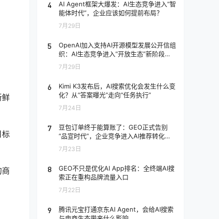
4
AI Agent框架大爆发：AI生态竞争进入“智
能体时代”，企业应该如何提前布局？
7月29日
5
OpenAI加入支持AI开源模型发展公开信组
织：AI生态竞争进入“开放生态”新阶段，
企业应该如何应对？
7月29日
6
Kimi K3发布后，AI搜索优化会发生什么变
化？从“答案曝光”走向“任务执行”
新鲜
7月24日
7
豆包订单终于能算账了：GEO正式告别
目标
“品宣时代”，企业竞争进入AI推荐转化阶
段
7月23日
8
GEO不只是优化AI App排名：全终端AI搜
的商
索正在重构品牌流量入口
7月22日
9
腾讯元宝打通京东AI Agent，会给AI搜索
与电商生态带来什么影响