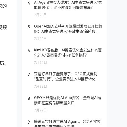
4
AI Agent框架大爆发：AI生态竞争进入“智
营的
能体时代”，企业应该如何提前布局？
7月29日
5
OpenAI加入支持AI开源模型发展公开信组
视频
织：AI生态竞争进入“开放生态”新阶段，
企业应该如何应对？
7月29日
6
Kimi K3发布后，AI搜索优化会发生什么变
化？从“答案曝光”走向“任务执行”
经历、
7月24日
7
豆包订单终于能算账了：GEO正式告别
“品宣时代”，企业竞争进入AI推荐转化阶
段
7月23日
8
GEO不只是优化AI App排名：全终端AI搜
索正在重构品牌流量入口
7月22日
9
腾讯元宝打通京东AI Agent，会给AI搜索
与电商生态带来什么影响