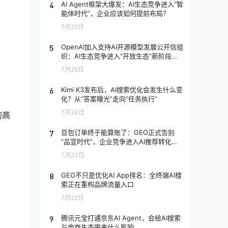
4
AI Agent框架大爆发：AI生态竞争进入“智
能体时代”，企业应该如何提前布局？
7月29日
5
OpenAI加入支持AI开源模型发展公开信组
织：AI生态竞争进入“开放生态”新阶段，
企业应该如何应对？
7月29日
6
Kimi K3发布后，AI搜索优化会发生什么变
化？从“答案曝光”走向“任务执行”
7月24日
的高
7
豆包订单终于能算账了：GEO正式告别
“品宣时代”，企业竞争进入AI推荐转化阶
段
7月23日
8
GEO不只是优化AI App排名：全终端AI搜
索正在重构品牌流量入口
7月22日
9
腾讯元宝打通京东AI Agent，会给AI搜索
与电商生态带来什么影响