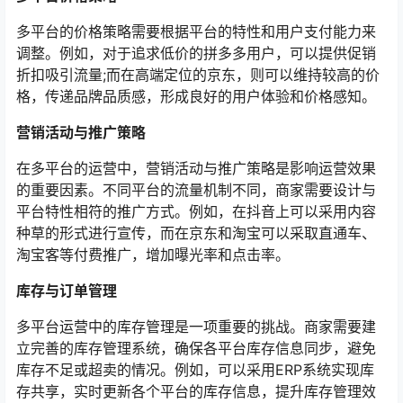
多平台的价格策略需要根据平台的特性和用户支付能力来
调整。例如，对于追求低价的拼多多用户，可以提供促销
折扣吸引流量;而在高端定位的京东，则可以维持较高的价
格，传递品牌品质感，形成良好的用户体验和价格感知。
营销活动与推广策略
在多平台的运营中，营销活动与推广策略是影响运营效果
的重要因素。不同平台的流量机制不同，商家需要设计与
平台特性相符的推广方式。例如，在抖音上可以采用内容
种草的形式进行宣传，而在京东和淘宝可以采取直通车、
淘宝客等付费推广，增加曝光率和点击率。
库存与订单管理
多平台运营中的库存管理是一项重要的挑战。商家需要建
立完善的库存管理系统，确保各平台库存信息同步，避免
库存不足或超卖的情况。例如，可以采用ERP系统实现库
存共享，实时更新各个平台的库存信息，提升库存管理效