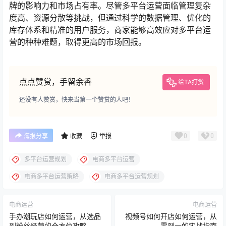
牌的影响力和市场占有率。尽管多平台运营面临管理复杂
度高、资源分散等挑战，但通过科学的数据管理、优化的
库存体系和精准的用户服务，商家能够高效应对多平台运
营的种种难题，取得更高的市场回报。
点点赞赏，手留余香
给TA打赏
还没有人赞赏，快来当第一个赞赏的人吧！
0
0
海报分享
收藏
举报
多平台运营规划
电商多平台运营
电商多平台运营策略
电商多平台运营规划
电商运营
电商运营
手办潮玩店如何运营，从选品
视频号如何开店如何运营，从
到粉丝经营的全方位攻略
零到一的实战指南