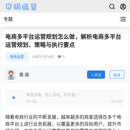
专题
电商多平台运营规划怎么做，解析电商多平台
运营规划、策略与执行要点
0
电商运营
24年11月19日
寒 雨
关注
私信
释放双眼，带上耳机，听听看~！
00:00
00:00
随着电商行业的不断发展，越来越多的商家选择在多个电
商平台上进行业务拓展，以覆盖更多的目标用户，提升市