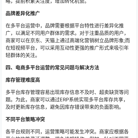
略，提前积累关注度，增加转化机会。
品牌差异化推广
在多平台运营中，品牌需要根据平台特性进行差异化推
广，以满足不同用户群体的需求。对于注重品质的用户，
商家可以在京东、天猫上通过高端化营销树立品牌形象;而
在短视频平台，可以采用互动性更强的推广形式来吸引年
轻群体的关注。
四、电商多平台运营的常见问题与解决方法
库存管理难度高
多平台库存管理容易出现库存信息不及时、超卖缺货等问
题。为此，商家可以通过ERP系统实现多平台库存共享，
及时更新库存信息，避免因库存错误带来的负面影响。
不同平台策略冲突
各平台规则不同，运营策略可能发生冲突。商家应根据各