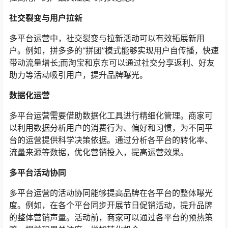
社交裂变与用户拉新
多平台运营中，社交裂变与拉新活动可以有效拓展新用
户。例如，拼多多的“拼团”模式能够实现用户自传播，快速
带动流量增长;而淘宝和京东可以通过社交分享返利、好友
助力等活动吸引用户，提升品牌曝光。
数据化运营
多平台运营需要借助数据化工具进行精细化管理。商家可
以利用数据分析用户的消费行为、偏好和习惯，为不同平
台的运营提供科学决策依据。通过分析各平台的转化率、
流量来源等数据，优化营销投入，提高运营效果。
多平台活动协同
多平台运营的活动协同能够提高品牌在各平台的整体曝光
度。例如，在各个平台同步开展节日促销活动，提升品牌
的整体营销声量。活动前，商家可以通过各平台的预热策