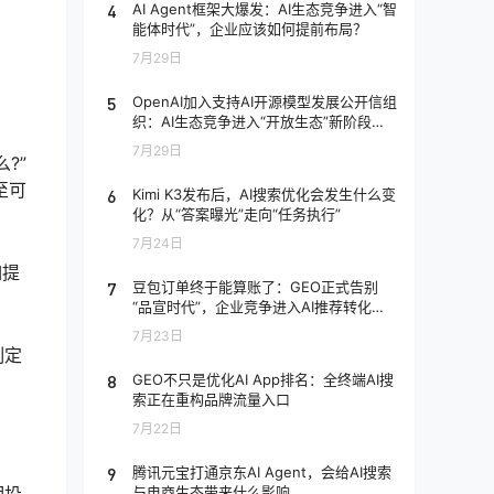
4
AI Agent框架大爆发：AI生态竞争进入“智
能体时代”，企业应该如何提前布局？
7月29日
5
OpenAI加入支持AI开源模型发展公开信组
织：AI生态竞争进入“开放生态”新阶段，
企业应该如何应对？
7月29日
?”
至可
6
Kimi K3发布后，AI搜索优化会发生什么变
化？从“答案曝光”走向“任务执行”
7月24日
如提
7
豆包订单终于能算账了：GEO正式告别
“品宣时代”，企业竞争进入AI推荐转化阶
段
7月23日
制定
8
GEO不只是优化AI App排名：全终端AI搜
索正在重构品牌流量入口
7月22日
9
腾讯元宝打通京东AI Agent，会给AI搜索
与电商生态带来什么影响