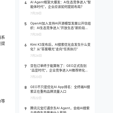
4
AI Agent框架大爆发：AI生态竞争进入“智
能体时代”，企业应该如何提前布局？
7月29日
5
OpenAI加入支持AI开源模型发展公开信组
织：AI生态竞争进入“开放生态”新阶段，
企业应该如何应对？
7月29日
通系
是提
6
Kimi K3发布后，AI搜索优化会发生什么变
化？从“答案曝光”走向“任务执行”
7月24日
7
豆包订单终于能算账了：GEO正式告别
“品宣时代”，企业竞争进入AI推荐转化阶
段
7月23日
8
GEO不只是优化AI App排名：全终端AI搜
索正在重构品牌流量入口
7月22日
为等
9
腾讯元宝打通京东AI Agent，会给AI搜索
与电商生态带来什么影响