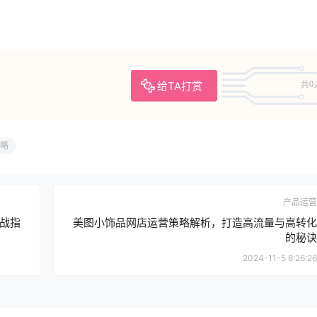
给TA打赏
共0
略
产品运营
战指
美图小饰品网店运营策略解析，打造高流量与高转化
的秘诀
2024-11-5 8:26:26