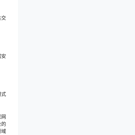
共交
据安
模式
联网
业的
领域