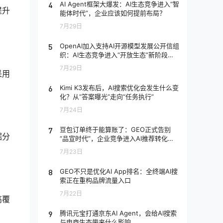
4
AI Agent框架大爆发：AI生态竞争进入“智
提升
能体时代”，企业应该如何提前布局？
7月29日
5
OpenAI加入支持AI开源模型发展公开信组
织：AI生态竞争进入“开放生态”新阶段，
企业应该如何应对？
7月29日
采用
6
Kimi K3发布后，AI搜索优化会发生什么变
化？从“答案曝光”走向“任务执行”
7月24日
7
豆包订单终于能算账了：GEO正式告别
据分
“品宣时代”，企业竞争进入AI推荐转化阶
段
7月23日
8
GEO不只是优化AI App排名：全终端AI搜
。
索正在重构品牌流量入口
7月22日
高覆
9
腾讯元宝打通京东AI Agent，会给AI搜索
与电商生态带来什么影响