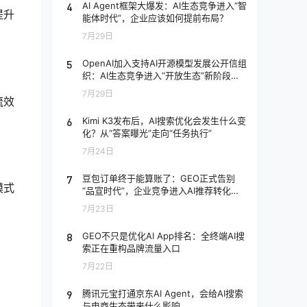
4
AI Agent框架大爆发：AI生态竞争进入“智
提升
能体时代”，企业应该如何提前布局？
7月29日
5
OpenAI加入支持AI开源模型发展公开信组
织：AI生态竞争进入“开放生态”新阶段，
企业应该如何应对？
7月29日
流效
6
Kimi K3发布后，AI搜索优化会发生什么变
化？从“答案曝光”走向“任务执行”
7月24日
7
豆包订单终于能算账了：GEO正式告别
模式
“品宣时代”，企业竞争进入AI推荐转化阶
段
7月23日
8
GEO不只是优化AI App排名：全终端AI搜
索正在重构品牌流量入口
7月22日
9
腾讯元宝打通京东AI Agent，会给AI搜索
与电商生态带来什么影响