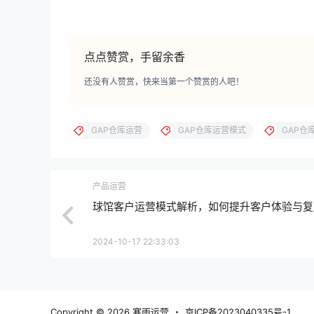
点点赞赏，手留余香
还没有人赞赏，快来当第一个赞赏的人吧！
GAP仓库运营
GAP仓库运营模式
GAP仓
产品运营
球馆客户运营模式解析，如何提升客户体验与复
2024-10-17 22:33:03
Copyright © 2026
寒雨运营
・
京ICP备2023040335号-1