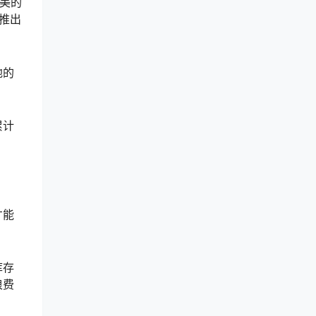
精美的
推出
地的
累计
。
才能
库存
浪费