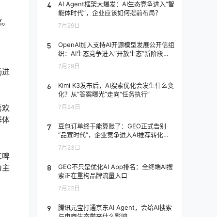
4
AI Agent框架大爆发：AI生态竞争进入“智
能体时代”，企业应该如何提前布局？
馆。
7月29日
5
OpenAI加入支持AI开源模型发展公开信组
织：AI生态竞争进入“开放生态”新阶段，
企业应该如何应对？
7月29日
场进
6
Kimi K3发布后，AI搜索优化会发生什么变
化？从“答案曝光”走向“任务执行”
喜欢
7月24日
群体
7
豆包订单终于能算账了：GEO正式告别
“品宣时代”，企业竞争进入AI推荐转化阶
段
7月23日
工啤
8
GEO不只是优化AI App排名：全终端AI搜
为主
索正在重构品牌流量入口
7月22日
9
腾讯元宝打通京东AI Agent，会给AI搜索
与电商生态带来什么影响