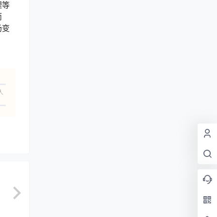
理等
而
场变
人