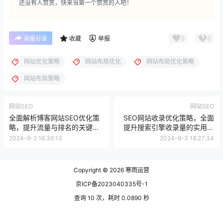
还没有人赞赏，快来当第一个赞赏的人吧！
0
0
海报分享
收藏
举报
网站优化策略
网站布局优化
网站布局优化策略
网站布局策略
网站SEO
网站SEO
全面解析博客网站SEO优化策
SEO网站收录优化策略，全面
略，提升流量与排名的关键步
提升搜索引擎收录量的实用指
骤
南
2024-9-2 16:36:13
2024-9-3 18:27:34
Copyright © 2026
寒雨运营
京ICP备2023040335号-1
查询 10 次，耗时 0.0890 秒