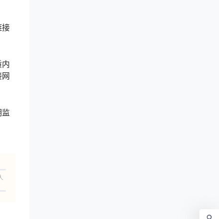
链接
质内
接网
期监
人