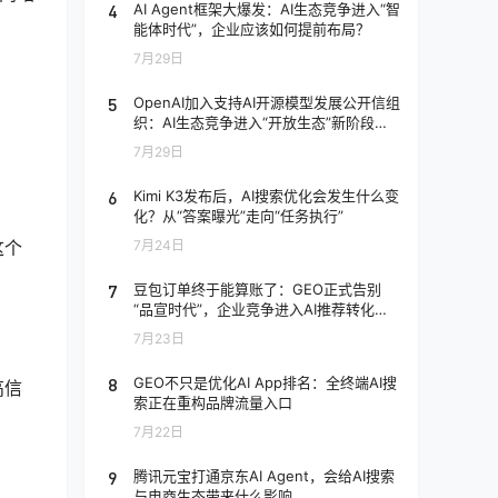
4
AI Agent框架大爆发：AI生态竞争进入“智
能体时代”，企业应该如何提前布局？
7月29日
5
OpenAI加入支持AI开源模型发展公开信组
织：AI生态竞争进入“开放生态”新阶段，
企业应该如何应对？
7月29日
6
Kimi K3发布后，AI搜索优化会发生什么变
化？从“答案曝光”走向“任务执行”
这个
7月24日
7
豆包订单终于能算账了：GEO正式告别
“品宣时代”，企业竞争进入AI推荐转化阶
段
7月23日
8
GEO不只是优化AI App排名：全终端AI搜
高信
索正在重构品牌流量入口
7月22日
9
腾讯元宝打通京东AI Agent，会给AI搜索
与电商生态带来什么影响