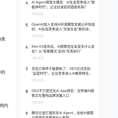
4
AI Agent框架大爆发：AI生态竞争进入“智
能体时代”，企业应该如何提前布局？
7月29日
5
OpenAI加入支持AI开源模型发展公开信组
织：AI生态竞争进入“开放生态”新阶段，
企业应该如何应对？
7月29日
游类
6
Kimi K3发布后，AI搜索优化会发生什么变
化？从“答案曝光”走向“任务执行”
7月24日
7
豆包订单终于能算账了：GEO正式告别
中的
“品宣时代”，企业竞争进入AI推荐转化阶
段
7月23日
8
GEO不只是优化AI App排名：全终端AI搜
索正在重构品牌流量入口
7月22日
影响内
9
腾讯元宝打通京东AI Agent，会给AI搜索
与电商生态带来什么影响