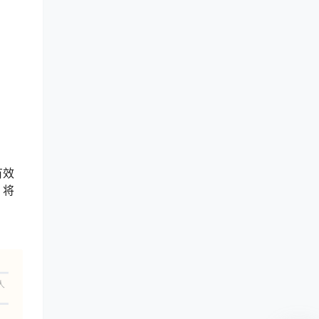
有效
，将
人