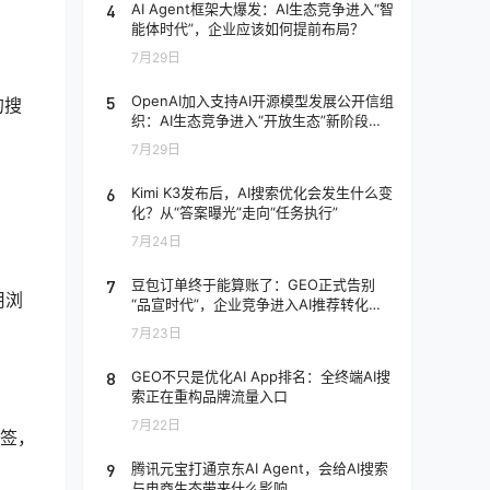
4
AI Agent框架大爆发：AI生态竞争进入“智
能体时代”，企业应该如何提前布局？
7月29日
5
OpenAI加入支持AI开源模型发展公开信组
的搜
织：AI生态竞争进入“开放生态”新阶段，
企业应该如何应对？
7月29日
6
Kimi K3发布后，AI搜索优化会发生什么变
化？从“答案曝光”走向“任务执行”
7月24日
7
豆包订单终于能算账了：GEO正式告别
用浏
“品宣时代”，企业竞争进入AI推荐转化阶
段
7月23日
8
GEO不只是优化AI App排名：全终端AI搜
索正在重构品牌流量入口
7月22日
标签，
9
腾讯元宝打通京东AI Agent，会给AI搜索
与电商生态带来什么影响