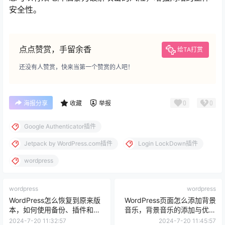
安全性。
点点赞赏，手留余香
给TA打赏
还没有人赞赏，快来当第一个赞赏的人吧！
0
0
海报分享
收藏
举报
Google Authenticator插件
Jetpack by WordPress.com插件
Login LockDown插件
wordpress
wordpress
wordpress
WordPress怎么恢复到原来版
WordPress页面怎么添加背景
本，如何使用备份、插件和手
音乐，背景音乐的添加与优化
动方法恢复网站
指南
2024-7-20 11:32:57
2024-7-20 11:45:57